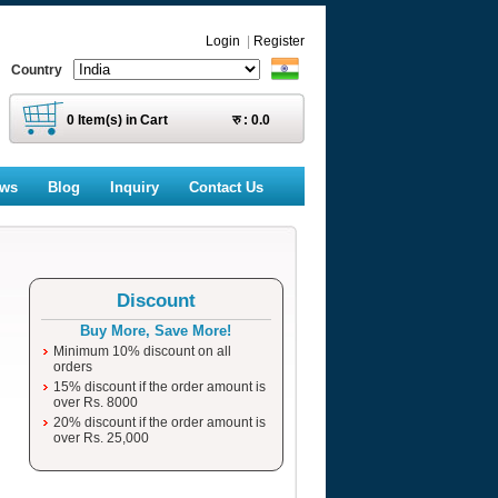
Login
|
Register
Country
0
Item(s) in Cart
रु :
0.0
ews
Blog
Inquiry
Contact Us
Discount
Buy More, Save More!
Minimum 10% discount on all
orders
15% discount if the order amount is
over Rs. 8000
20% discount if the order amount is
over Rs. 25,000