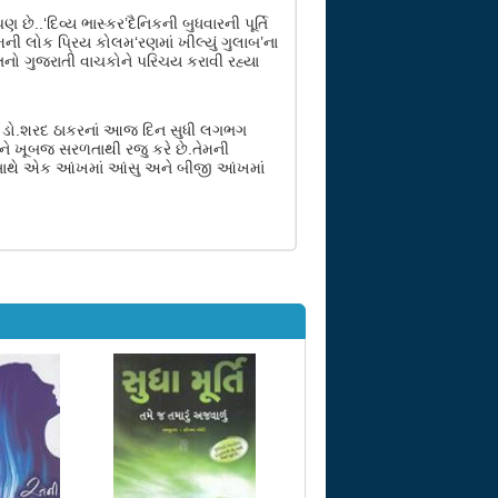
..‘દિવ્ય ભાસ્કર’દૈનિકની બુધવારની પૂર્તિ
 એમની લોક પ્રિય કોલમ‘રણમાં ખીલ્યું ગુલાબ’ના
નો ગુજરાતી વાચકોને પરિચય કરાવી રહ્યા
તાં ડો.શરદ ઠાકરનાં આજ દિન સુધી લગભગ
ાતને ખૂબજ સરળતાથી રજુ કરે છે.તેમની
ક સાથે એક આંખમાં આંસુ અને બીજી આંખમાં