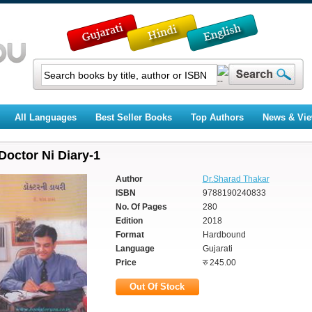
All Languages
Best Seller Books
Top Authors
News & Vi
Doctor Ni Diary-1
Author
Dr.Sharad Thakar
ISBN
9788190240833
No. Of Pages
280
Edition
2018
Format
Hardbound
Language
Gujarati
Price
रु 245.00