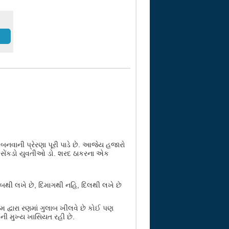
બનવાની પ્રેરણા પૂરી પાડે છે. આજેય હજારો
ેલી સેંકડો યુવતીઓ ડો. શરદ ઠાકરના એક
થી લખે છે, દિમાગથી નહિ, દિલથી લખે છે
મ દ્વારા રણમાં ગુલાબ ખીલવે છે કોઈ પણ
ેમની મુખ્ય ખાસિયત રહી છે.