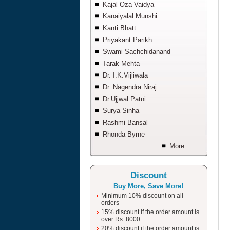
Kajal Oza Vaidya
Kanaiyalal Munshi
Kanti Bhatt
Priyakant Parikh
Swami Sachchidanand
Tarak Mehta
Dr. I.K.Vijliwala
Dr. Nagendra Niraj
Dr.Ujjwal Patni
Surya Sinha
Rashmi Bansal
Rhonda Byrne
More..
Discount
Buy More, Save More!
Minimum 10% discount on all
orders
15% discount if the order amount is
over Rs. 8000
20% discount if the order amount is