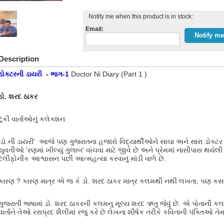
Notify me when this product is in stock:
Email:
Description
ડોક્ટરની ડાયરી - ભાગ-1
Doctor Ni Diary (Part 1 )
ડો. શરદ ઠાકર
ટૂંકી વાર્તાઓનું કલેક્શન
'ડો.ની ડાયરી' આજે પણ ગુજરાતના હજારો વિદ્યાર્થીઓને સાચા અને સારા ડોક્ટર 
યુવતીઓ 'રણમાં ખીલ્યું ગુલાબ' વાંચવા માટે જીવે છે અને પ્રેમમાં નાસીપાસ થય
ટેલીફોનીક આશ્વાસન પછી આત્મહત્યા કરવાનું માંડી વાળે છે.
કારણ ? કારણ માત્ર એ જ કે ડો. શરદ ઠાકર માત્ર કલમથી નથી લખતા, પણ કસબ
ગુજરાતી ભાષામાં ડો. શરદ ઠાકરની કલમનુ મૂલ્ય શરદ ઋતુ જેવું છે. એ પોતાની કલ
વાર્તાને તેઓ રસપ્રદ શૈલીમાં રજુ કરે છે લેખના શીર્ષક તરીકે કવિતાની પંક્તિઓ ત