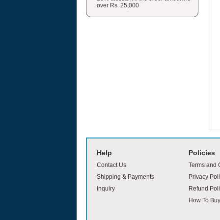
over Rs. 25,000
moviesjoy
Help
Policies
Contact Us
Terms and 
Shipping & Payments
Privacy Pol
Inquiry
Refund Poli
How To Bu