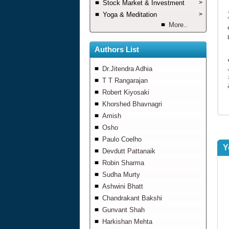
Stock Market & Investment
>
Yoga & Meditation
>
More..
Authors List
Dr.Jitendra Adhia
T T Rangarajan
Robert Kiyosaki
Khorshed Bhavnagri
Amish
Osho
Paulo Coelho
Y
Devdutt Pattanaik
Robin Sharma
Sudha Murty
Ashwini Bhatt
Chandrakant Bakshi
Gunvant Shah
Harkishan Mehta