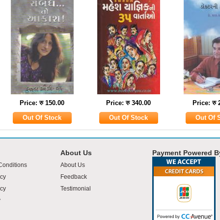
Price: रु 150.00
Price: रु 340.00
Price: रु
About Us
Payment Powered B
Conditions
About Us
icy
Feedback
cy
Testimonial
y