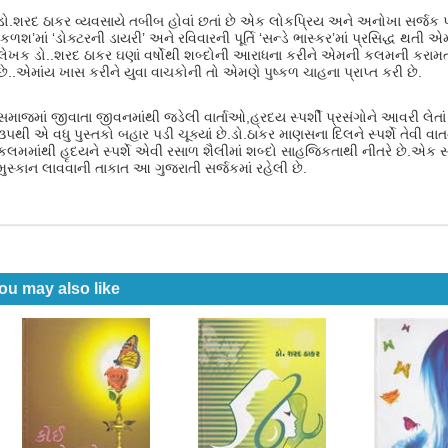
ડો.શરદ ઠાકર વ્યવસાયે તબીબ હોવાં છતાં છે એક લોકપ્રિય અને અનોખા સર્જક પણ છે
‘કળશ’માં ‘ડોક્ટરની ડાયરી’ અને રવિવારની પૂર્તિ ‘સન્ડે ભાસ્કર’માં પ્રસિદ્ધ થતી
લેખક ડો..શરદ ઠાકર ઘણાં વર્ષોથી શબ્દોની આરાધના કરીને એમની કલમની કરામત
છે..એમાંય ખાસ કરીને યુવા વાચકોની તો એમણે પુષ્કળ ચાહના પ્રાપ્ત કરી છે.
સમાજમાં જીવાતા જીવનમાંથી જડેલી વાર્તાઓ,હ્રદય સ્પર્શી પ્રસંગોને આવરી લે
૩૫થી એ વધુ પુસ્તકો બહાર પડી ચૂક્યાં છે.ડો.ઠાકર માણસના દિલને સ્પર્શે તેવી વ
કલમમાંથી હૃદયને સ્પર્શે એવી રસાળ શૈલીમાં શબ્દો સાહજિકતાથી નીતરે છે.એ
મુસ્કાન લાવવાની તાકાત આ ગુજરાતી સર્જકમાં રહેલી છે.
ou may also like