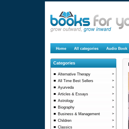
Home
All categories
Audio Book
Categories
Alternative Therapy
>
All Time Best Sellers
>
Ayurveda
>
Articles & Essays
>
Astrology
>
Biography
>
Business & Management
>
Children
>
Classics
>