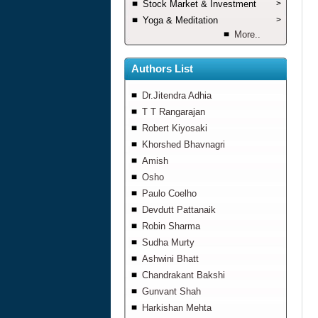
Stock Market & Investment
>
Yoga & Meditation
>
More..
Authors List
Dr.Jitendra Adhia
T T Rangarajan
Robert Kiyosaki
Khorshed Bhavnagri
Amish
Osho
Paulo Coelho
Devdutt Pattanaik
Robin Sharma
Sudha Murty
Ashwini Bhatt
Chandrakant Bakshi
Gunvant Shah
Harkishan Mehta