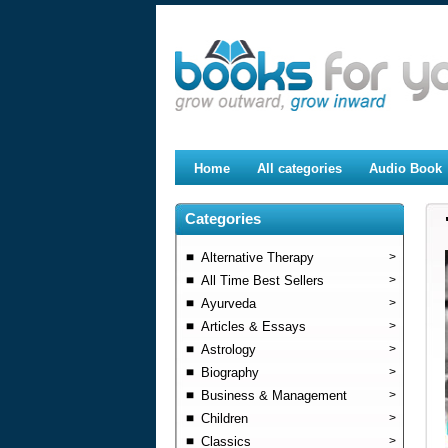
Home
All categories
Audio Book
Categories
Alternative Therapy
>
All Time Best Sellers
>
Ayurveda
>
Articles & Essays
>
Astrology
>
Biography
>
Business & Management
>
Children
>
Classics
>