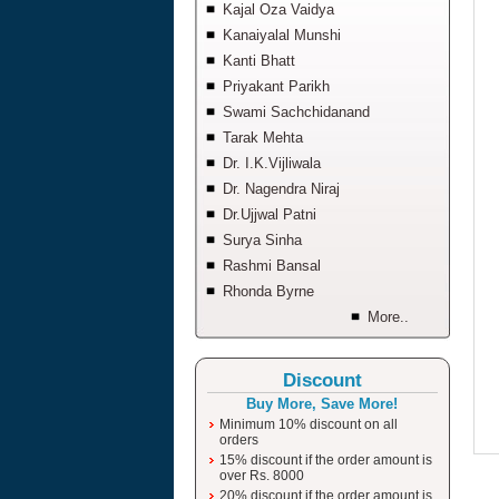
Kajal Oza Vaidya
Kanaiyalal Munshi
Kanti Bhatt
Priyakant Parikh
Swami Sachchidanand
Tarak Mehta
Dr. I.K.Vijliwala
Dr. Nagendra Niraj
Dr.Ujjwal Patni
Surya Sinha
Rashmi Bansal
Rhonda Byrne
More..
Discount
Buy More, Save More!
Minimum 10% discount on all
orders
15% discount if the order amount is
over Rs. 8000
20% discount if the order amount is