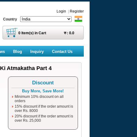
Login
|
Register
Country
0
Item(s) in Cart
रु :
0.0
ews
Blog
Inquiry
Contact Us
Ki Atmakatha Part 4
Discount
Buy More, Save More!
Minimum 10% discount on all
orders
15% discount if the order amount is
over Rs. 8000
20% discount if the order amount is
over Rs. 25,000