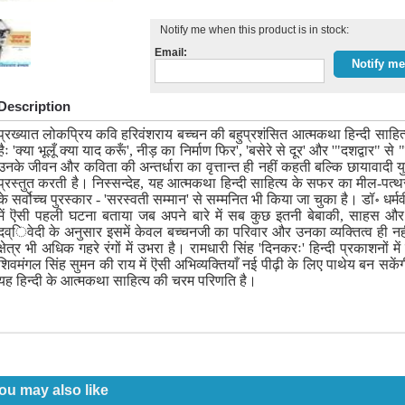
Notify me when this product is in stock:
Email:
Description
प्रख्यात लोकप्रिय कवि हरिवंशराय बच्चन की बहुप्रशंसित आत्मकथा हिन्दी साहित
हैः 'क्या भूलूँ क्या याद करूँ', नीड़ का निर्माण फिर', 'बसेरे से दूर' और '"दशद्व
उनके जीवन और कविता की अन्तर्धारा का वृत्तान्त ही नहीं कहती बल्कि छायावादी यु
प्रस्तुत करती है। निस्सन्देह, यह आत्मकथा हिन्दी साहित्य के सफर का मील-पत
के सर्वोच्च पुरस्कार - 'सरस्वती सम्मान' से सम्मनित भी किया जा चुका है। डॉ॰ धर्मवी
में ऎसी पहली घटना बताया जब अपने बारे में सब कुछ इतनी बेबाकी, साहस और 
दव्िवेदी के अनुसार इसमें केवल बच्चनजी का परिवार और उनका व्यक्तित्व ही 
क्षेत्र भी अधिक गहरे रंगों में उभरा है। रामधारी सिंह 'दिनकरः' हिन्दी प्रकाशनो
शिवमंगल सिंह सुमन की राय में ऎसी अभिव्यक्तियाँ नई पीढ़ी के लिए पाथेय बन सकेंगी,
यह हिन्दी के आत्मकथा साहित्य की चरम परिणति है।
ou may also like