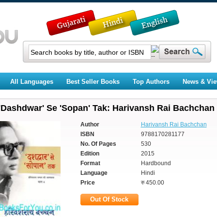
All Languages
Best Seller Books
Top Authors
News & Vi
'Dashdwar' Se 'Sopan' Tak: Harivansh Rai Bachchan 
Author
Harivansh Rai Bachchan
ISBN
9788170281177
No. Of Pages
530
Edition
2015
Format
Hardbound
Language
Hindi
Price
रु 450.00